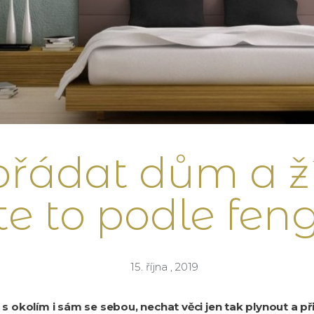
ořádat dům a žít
e to podle fen
15. října , 2019
u s okolím i sám se sebou, nechat věci jen tak plynout a 