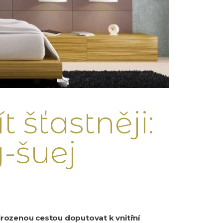
 šťastněji:
g-šuej
přirozenou cestou doputovat k vnitřní