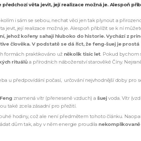
ředchozí věta jevit, její realizace možná je. Alespoň přib
 okolím i sám se sebou, nechat věci jen tak plynout a přiroze
jevit, její realizace možná je. Alespoň přiblížit se k ní může
čení, jehož kořeny sahají hluboko do historie. Vychází z pr
ive člověka. V podstatě se dá říct, že feng-šuej je prostá 
ch formách praktikováno už
několik tisíc let
. Pokud bychom s
ých rituálů
a přírodních náboženství starověké Číny. Nejraněj
eba u předpovídání počasí, určování nejvhodnější doby pro s
Feng
znamená vítr (přeneseně vzduch) a
šuej
voda. Vítr (vz
ou také zcela zásadní pro přežití.
 dlouhé hodiny, což ale není předmětem tohoto článku. Naopa
pořádat dům tak, aby v něm energie proudila
nekomplikovaně