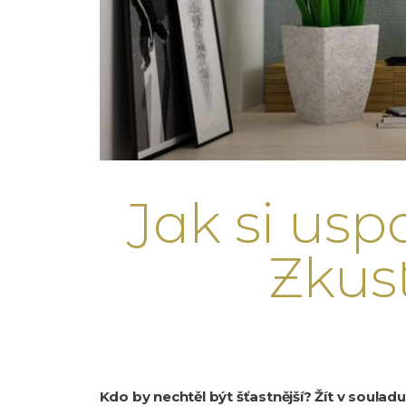
Jak si usp
Zkust
Kdo by nechtěl být šťastnější? Žít v soulad