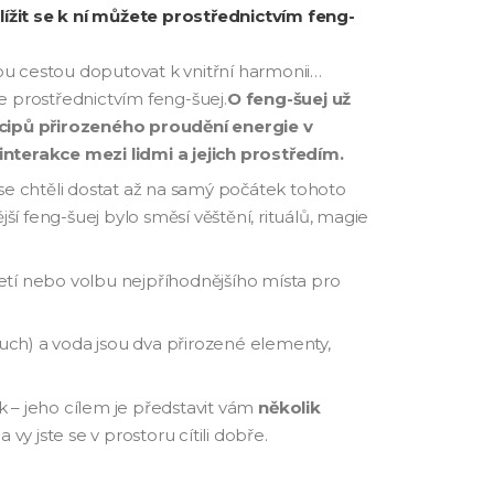
lížit se k ní můžete prostřednictvím feng-
nou cestou doputovat k vnitřní harmonii…
te prostřednictvím feng-šuej.
O feng-šuej už
incipů přirozeného proudění energie v
interakce mezi lidmi a jejich prostředím.
e chtěli dostat až na samý počátek tohoto
ší feng-šuej bylo směsí věštění, rituálů, magie
etí nebo volbu nejpříhodnějšího místa pro
duch) a voda jsou dva přirozené elementy,
k – jeho cílem je představit vám
několik
a vy jste se v prostoru cítili dobře.