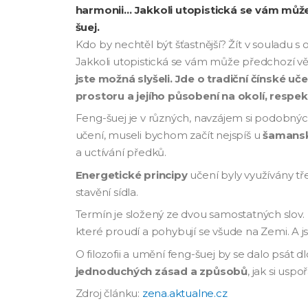
harmonii… Jakkoli utopistická se vám může p
šuej.
Kdo by nechtěl být šťastnější? Žít v souladu s
Jakkoli utopistická se vám může předchozí věta 
jste možná slyšeli. Jde o tradiční čínské u
prostoru a jejího působení na okolí, respekt
Feng-šuej je v různých, navzájem si podobný
učení, museli bychom začít nejspíš u
šamansk
a uctívání předků.
Energetické principy
učení byly využívány tř
stavění sídla.
Termín je složený ze dvou samostatných slov.
které proudí a pohybují se všude na Zemi. A js
O filozofii a umění feng-šuej by se dalo psát
jednoduchých zásad a způsobů
, jak si us
Zdroj článku:
zena.aktualne.cz